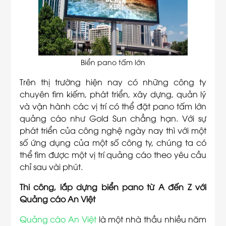
Biển pano tấm lớn
Trên thị trường hiện nay có những công ty
chuyên tìm kiếm, phát triển, xây dựng, quản lý
và vận hành các vị trí có thể đặt pano tấm lớn
quảng cáo như Gold Sun chẳng hạn. Với sự
phát triển của công nghệ ngày nay thì với một
số ứng dụng của một số công ty, chúng ta có
thể tìm được một vị trí quảng cáo theo yêu cầu
chỉ sau vài phút.
Thi công, lắp dựng biển pano từ A đến Z với
Quảng cáo An Việt
Quảng cáo An Việt
là một nhà thầu nhiều năm