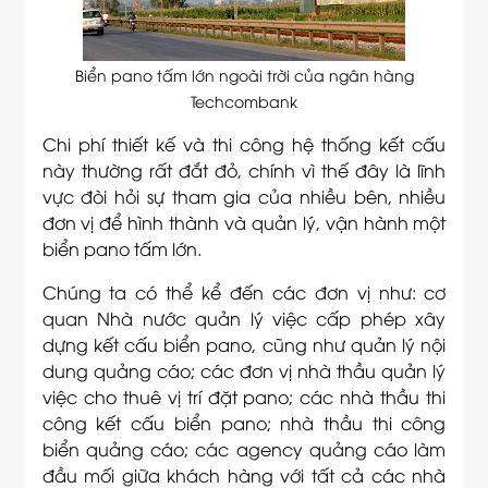
Biển pano tấm lớn ngoài trời của ngân hàng
Techcombank
Chi phí thiết kế và thi công hệ thống kết cấu
này thường rất đắt đỏ, chính vì thế đây là lĩnh
vực đòi hỏi sự tham gia của nhiều bên, nhiều
đơn vị để hình thành và quản lý, vận hành một
biển pano tấm lớn.
Chúng ta có thể kể đến các đơn vị như: cơ
quan Nhà nước quản lý việc cấp phép xây
dựng kết cấu biển pano, cũng như quản lý nội
dung quảng cáo; các đơn vị nhà thầu quản lý
việc cho thuê vị trí đặt pano; các nhà thầu thi
công kết cấu biển pano; nhà thầu thi công
biển quảng cáo; các agency quảng cáo làm
đầu mối giữa khách hàng với tất cả các nhà