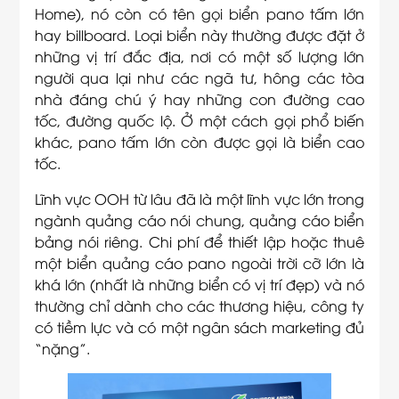
Home), nó còn có tên gọi biển pano tấm lớn
hay billboard. Loại biển này thường được đặt ở
những vị trí đắc địa, nơi có một số lượng lớn
người qua lại như các ngã tư, hông các tòa
nhà đáng chú ý hay những con đường cao
tốc, đường quốc lộ. Ở một cách gọi phổ biến
khác, pano tấm lớn còn được gọi là biển cao
tốc.
Lĩnh vực OOH từ lâu đã là một lĩnh vực lớn trong
ngành quảng cáo nói chung, quảng cáo biển
bảng nói riêng. Chi phí để thiết lập hoặc thuê
một biển quảng cáo pano ngoài trời cỡ lớn là
khá lớn (nhất là những biển có vị trí đẹp) và nó
thường chỉ dành cho các thương hiệu, công ty
có tiềm lực và có một ngân sách marketing đủ
“nặng”.