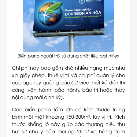
Biển pano ngoài trời sử dụng chất liệu bạt hiflex
Chi phí này bao gồm khá nhiều hạng mục như
xin giấy phép, thuê vị trí và chi phí quản lý cho
các agency quảng cáo (từ việc thiết kế đến thi
công, vận hành, bảo hành, bảo trì hoặc thay
nội dung mới định kỳ).
Các biển pano tấm lớn có kích thước trung
bình một mặt khoảng 150-300m², tùy vị trí. Kích
thước khổng lồ này giúp các thương hiệu thu
hút sự chú ý của mọi người từ xa hàng trăm