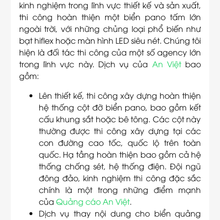
kinh nghiệm trong lĩnh vực thiết kế và sản xuất,
thi công hoàn thiện một biển pano tấm lớn
ngoài trời, với những chủng loại phổ biến như
bạt hiflex hoặc màn hình LED siêu nét. Chúng tôi
hiện là đối tác thi công của một số agency lớn
trong lĩnh vực này. Dịch vụ của
An Việt
bao
gồm:
Lên thiết kế, thi công xây dựng hoàn thiện
hệ thống cột đỡ biển pano, bao gồm kết
cấu khung sắt hoặc bê tông. Các cột này
thường được thi công xây dựng tại các
con đường cao tốc, quốc lộ trên toàn
quốc. Hạ tầng hoàn thiện bao gồm cả hệ
thống chống sét, hệ thống điện. Đội ngũ
đông đảo, kinh nghiệm thi công đặc sắc
chính là một trong những điểm mạnh
của
Quảng cáo An Việt
.
Dịch vụ thay nội dung cho biển quảng