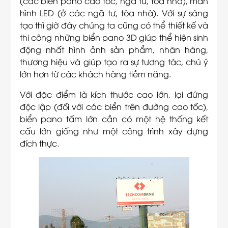
(các biển pano cao tốc, ngã tư, tòa nhà), màn
hình LED (ở các ngã tư, tòa nhà). Với sự sáng
tạo thì giờ đây chúng ta cũng có thể thiết kế và
thi công những biển pano 3D giúp thể hiện sinh
động nhất hình ảnh sản phẩm, nhãn hàng,
thương hiệu và giúp tạo ra sự tương tác, chú ý
lớn hơn từ các khách hàng tiềm năng.
Với đặc điểm là kích thước cao lớn, lại đứng
độc lập (đối với các biển trên đường cao tốc),
biển pano tấm lớn cần có một hệ thống kết
cấu lớn giống như một công trình xây dựng
đích thực.