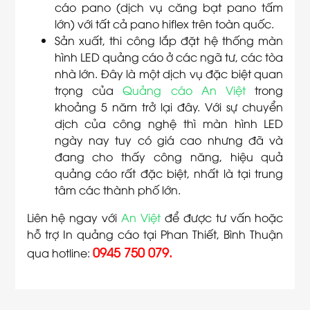
cáo pano (dịch vụ căng bạt pano tấm
lớn) với tất cả pano hiflex trên toàn quốc.
Sản xuất, thi công lắp đặt hệ thống màn
hình LED quảng cáo ở các ngã tư, các tòa
nhà lớn. Đây là một dịch vụ đặc biệt quan
trọng của
Quảng cáo An Việt
trong
khoảng 5 năm trở lại đây. Với sự chuyển
dịch của công nghệ thì màn hình LED
ngày nay tuy có giá cao nhưng đã và
đang cho thấy công năng, hiệu quả
quảng cáo rất đặc biệt, nhất là tại trung
tâm các thành phố lớn.
Liên hệ ngay với
An Việt
để được tư vấn hoặc
hỗ trợ In quảng cáo tại Phan Thiết, Bình Thuận
0945 750 079.
qua hotline: