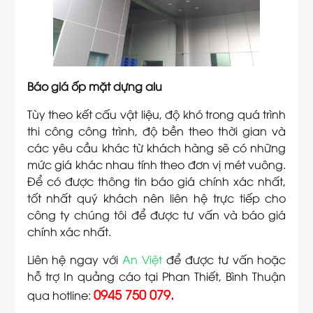
Báo giá ốp mặt dựng alu
Tùy theo kết cấu vật liệu, độ khó trong quá trình
thi công công trình, độ bền theo thời gian và
các yêu cầu khác từ khách hàng sẽ có những
mức giá khác nhau tính theo đơn vị mét vuông.
Để có được thông tin báo giá chính xác nhất,
tốt nhất quý khách nên liên hệ trực tiếp cho
công ty chúng tôi để được tư vấn và báo giá
chính xác nhất.
Liên hệ ngay với
An Việt
để được tư vấn hoặc
hỗ trợ In quảng cáo tại Phan Thiết, Bình Thuận
0945 750 079.
qua hotline: