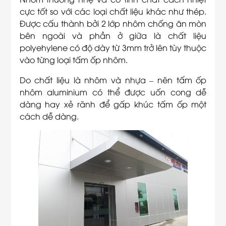
cực tốt so với các loại chất liệu khác như thép.
Được cấu thành bởi 2 lớp nhôm chống ăn mòn
bên ngoài và phần ở giữa là chất liệu
polyehylene có độ dày từ 3mm trở lên tùy thuộc
vào từng loại tấm ốp nhôm.
Do chất liệu là nhôm và nhựa – nên tấm ốp
nhôm aluminium có thể được uốn cong dễ
dàng hay xẻ rãnh để gấp khúc tấm ốp một
cách dễ dàng.