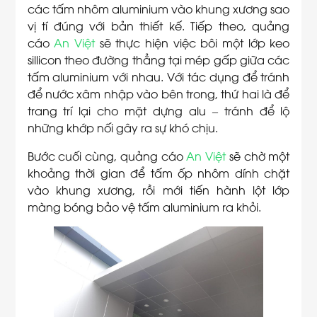
các tấm nhôm aluminium vào khung xương sao
vị tí đúng với bản thiết kế. Tiếp theo, quảng
cáo
An Việt
sẽ thực hiện việc bôi một lớp keo
sillicon theo đường thẳng tại mép gấp giữa các
tấm aluminium với nhau. Với tác dụng để tránh
để nước xâm nhập vào bên trong, thứ hai là để
trang trí lại cho mặt dựng alu – tránh để lộ
những khớp nối gây ra sự khó chịu.
Bước cuối cùng, quảng cáo
An Việt
sẽ chờ một
khoảng thời gian để tấm ốp nhôm dính chặt
vào khung xương, rồi mới tiến hành lột lớp
màng bóng bảo vệ tấm aluminium ra khỏi.