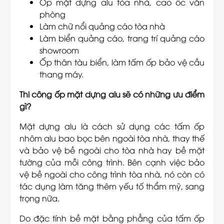
Ốp mặt dựng alu tòa nhà, cao ốc văn
phòng
Làm chữ nổi quảng cáo tòa nhà
Làm biển quảng cáo, trang trí quảng cáo
showroom
Ốp thân tàu biển, làm tấm ốp bảo vệ cầu
thang máy.
Thi công ốp mặt dựng alu sẽ có những ưu điểm
gì?
Mặt dựng alu là cách sử dụng các tấm ốp
nhôm alu bao bọc bên ngoài tòa nhà, thay thế
và bảo vệ bề ngoài cho tòa nhà hay bề mặt
tường của mỗi công trình. Bên cạnh việc bảo
vệ bề ngoài cho công trình tòa nhà, nó còn có
tác dụng làm tăng thêm yếu tố thẩm mỹ, sang
trọng nữa.
Do đặc tính bề mặt bằng phẳng của tấm ốp