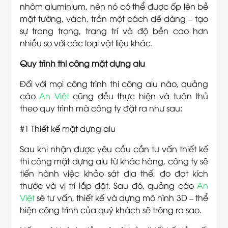
nhôm aluminium, nên nó có thể được ốp lên bề
mặt tường, vách, trần một cách dễ dàng – tạo
sự trang trọng, trang trí và độ bền cao hơn
nhiều so với các loại vật liệu khác.
Quy trình thi công mặt dựng alu
Đối với mọi công trình thi công alu nào, quảng
cáo
An Việt
cũng đều thực hiện và tuân thủ
theo quy trình mà công ty đặt ra như sau:
#1 Thiết kế mặt dựng alu
Sau khi nhận được yêu cầu cần tư vấn thiết kế
thi công mặt dựng alu từ khác hàng, công ty sẽ
tiến hành việc khảo sát địa thế, đo đạt kích
thước và vị trí lắp đặt. Sau đó, quảng cáo
An
Việt
sẽ tư vấn, thiết kế và dựng mô hình 3D – thể
hiện công trình của quý khách sẽ trông ra sao.