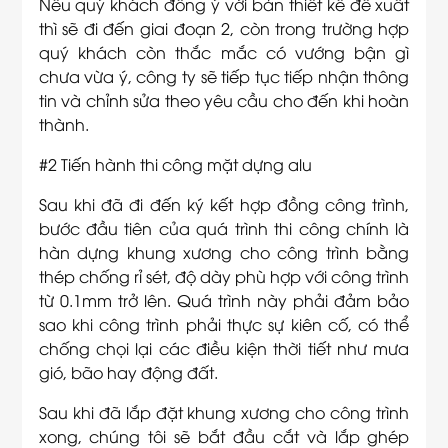
Nếu quý khách đồng ý với bản thiết kế đề xuất
thì sẽ đi đến giai đoạn 2, còn trong trường hợp
quý khách còn thắc mắc có vướng bận gì
chưa vừa ý, công ty sẽ tiếp tục tiếp nhận thông
tin và chỉnh sửa theo yêu cầu cho đến khi hoàn
thành.
#2 Tiến hành thi công mặt dựng alu
Sau khi đã đi đến ký kết hợp đồng công trình,
bước đầu tiên của quá trình thi công chính là
hàn dựng khung xương cho công trình bằng
thép chống rỉ sét, độ dày phù hợp với công trình
từ 0.1mm trở lên. Quá trình này phải đảm bảo
sao khi công trình phải thực sự kiên cố, có thể
chống chọi lại các điều kiện thời tiết như mưa
gió, bão hay động đất.
Sau khi đã lắp đặt khung xương cho công trình
xong, chúng tôi sẽ bắt đầu cắt và lắp ghép